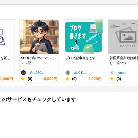
語を正し
SEOに強いWEBコンテ
ブログ記事書きます
韓国系企業勤務経
ンツ記...
り・現ソウ...
Yuu260..
aki011..
yoon
1,000円
-
(0)
6,000円
-
(0)
3,000円
-
(0)
このサービスもチェックしています