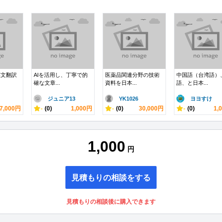
英文翻訳
AIを活用し、丁寧で的
医薬品関連分野の技術
中国語（台湾語）
確な文章...
資料を日本...
語、と日本...
ジュニア13
YK1026
ヨヨすけ
7,000円
-
(0)
1,000円
-
(0)
30,000円
-
(0)
1,
1,000
円
見積もりの相談をする
見積もりの相談後に購入できます