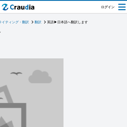
ログイン
ライティング・翻訳
翻訳
英語▶︎日本語へ翻訳します
す