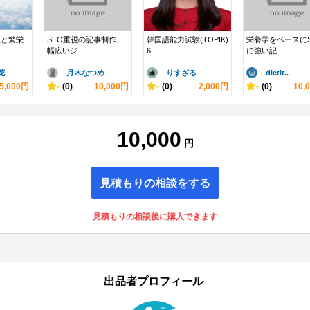
上と繁栄
SEO重視の記事制作、
韓国語能力試験(TOPIK)
栄養学をベースにS
幅広いジ...
6...
に強い記...
花
月木なつめ
りすざる
dietit..
5,000円
-
(0)
10,000円
-
(0)
2,000円
-
(0)
10,
10,000
円
見積もりの相談をする
見積もりの相談後に購入できます
出品者プロフィール