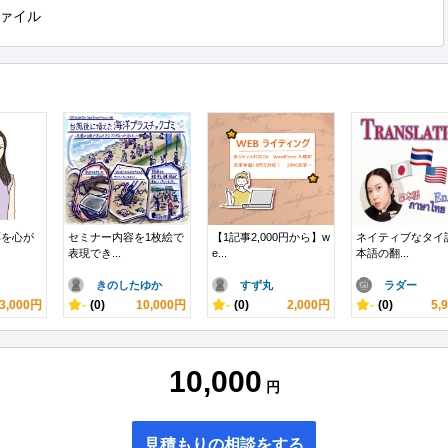
ァイル
応を心が
セミナー内容を1枚絵で
【1記事2,000円から】w
ネイティブなタイ
表現でき...
e...
本語の翻...
きのしたゆか
すず丸
ラダー
3,000円
-
(0)
10,000円
-
(0)
2,000円
-
(0)
5,
10,000
円
見積もりの相談をする