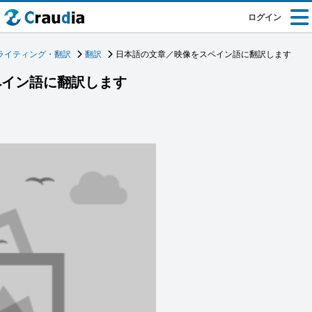
ログイン
ライティング・翻訳
翻訳
日本語の文章／映像をスペイン語に翻訳します
ペイン語に翻訳します