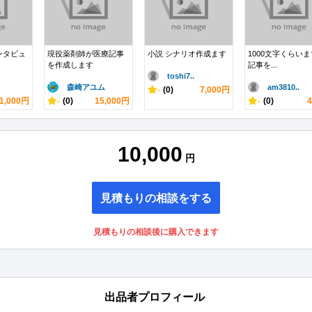
ンタビュ
現役薬剤師が医療記事
小説 シナリオ作成ます
1000文字くらい
を作成します
記事を...
toshi7..
森崎アユム
am3810..
-
(0)
7,000円
1,000円
-
(0)
15,000円
-
(0)
10,000
円
見積もりの相談をする
見積もりの相談後に購入できます
出品者プロフィール