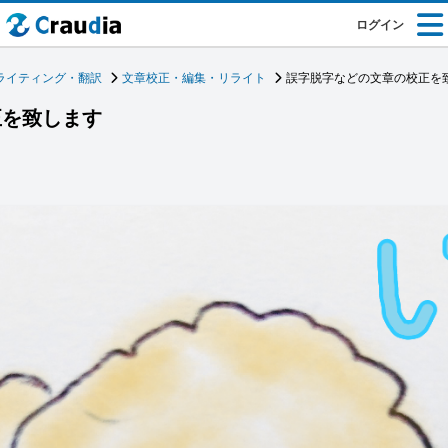
ログイン
ライティング・翻訳
文章校正・編集・リライト
誤字脱字などの文章の校正を
正を致します