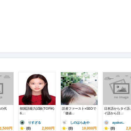
圏の代
韓国語能力試験(TOPIK)
読者ファースト×SEOで
日本語からタイ語
6...
「価値...
イ語から日...
りすざる
しのはらあや
ayakot..
1,500円
-
(0)
2,000円
-
(0)
10,000円
-
(0)
2,