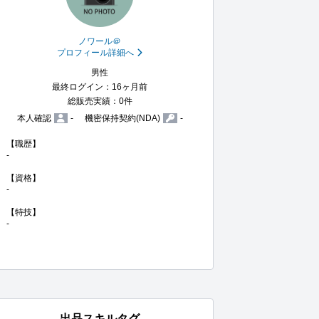
ノワール＠
プロフィール詳細へ
男性
最終ログイン：16ヶ月前
総販売実績：0件
本人確認
-
機密保持契約(NDA)
-
【職歴】

-

【資格】

-

【特技】

-
出品スキルタグ