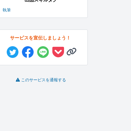
執筆
サービスを宣伝しましょう！
このサービスを通報する
SEOを意識し読者の検
ゲーム、アニメ関連の
ネイティブなタイ語⇄日
A
索意図を...
記事を書き...
本語の翻...
す
モフ子
限界バ畜高校..
ラダー