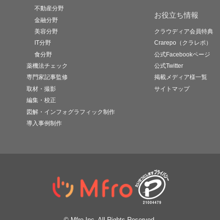
不動産分野
お役立ち情報
金融分野
美容分野
クラウディア会員特典
IT分野
Crarepo（クラレポ）
食分野
公式Facebookページ
薬機法チェック
公式Twitter
専門家記事監修
掲載メディア様一覧
取材・撮影
サイトマップ
編集・校正
図解・インフォグラフィック制作
導入事例制作
© Mfro Inc. All Rights Reserved.