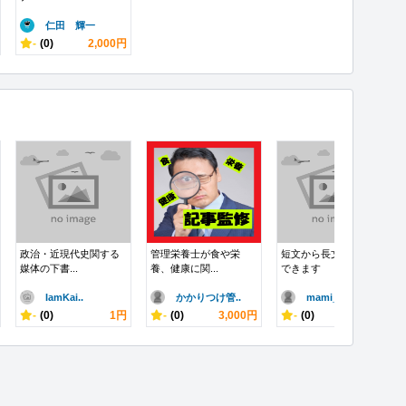
仁田 輝一
-
(0)
2,000円
政治・近現代史関する
管理栄養士が食や栄
短文から長文まで翻訳
媒体の下書...
養、健康に関...
できます
IamKai..
かかりつけ管..
mami_l..
-
(0)
1円
-
(0)
3,000円
-
(0)
1,500円