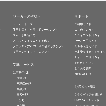
ワーカーの皆様へ
サポート
ワーカートップ
ご利用ガイド
）
仕事を探す（クラウドソーシング）
はじめての方へ
スキルを出品する
クライアント用ガイド
スキルアフィリエイトで稼ぐ
ワーカー用ガイド
クラウディアPRO（高単価マッチング）
スキル販売ガイド
採用オンラインアシスタント
仕事受発注ガイドライン
チャットご利用ガイド
手数料について
受託サービス
よくある質問
記事制作代行
お問い合わせ
医療分野
不動産分野
お役立ち情報
金融分野
美容分野
クラウディア会員特典
IT分野
Crarepo（クラレポ）
食分野
公式Facebookページ