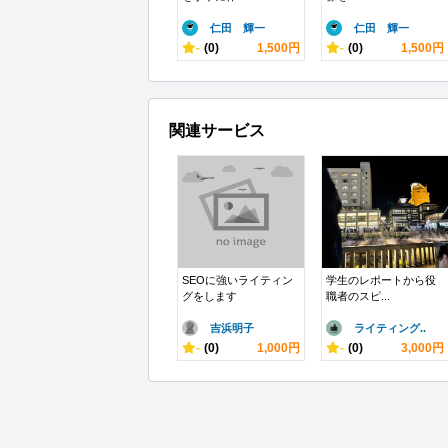
仁田 輝一
仁田 輝一
-
(0)
1,500円
-
(0)
1,500円
関連サービス
SEOに強いライティン
学生のレポートから役
グをします
職者のスピ...
吉浜明子
ライティング..
-
(0)
1,000円
-
(0)
3,000円