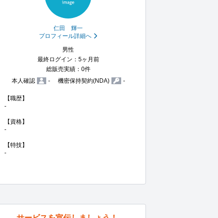
仁田 輝一
プロフィール詳細へ
男性
最終ログイン：5ヶ月前
総販売実績：0件
本人確認
-
機密保持契約(NDA)
-
【職歴】

-

【資格】

-

【特技】

-
サービスを宣伝しましょう！