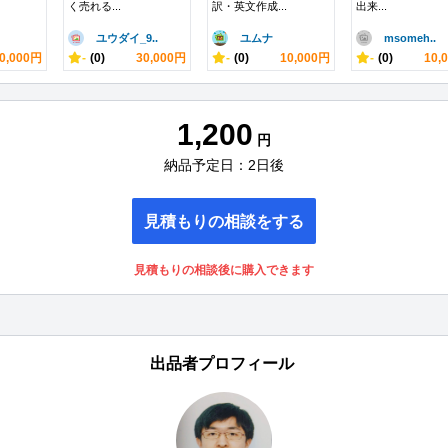
く売れる...
訳・英文作成...
出来...
ユウダイ_9..
ユムナ
msomeh..
0,000円
-
(0)
30,000円
-
(0)
10,000円
-
(0)
10,
1,200
円
納品予定日：2日後
見積もりの相談をする
見積もりの相談後に購入できます
出品者プロフィール