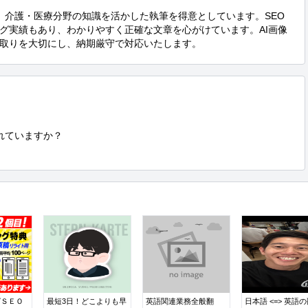
、介護・医療分野の知識を活かした執筆を得意としています。SEO
グ実績もあり、わかりやすく正確な文章を心がけています。AI画像
取りを大切にし、納期厳守で対応いたします。
ていますか？

グＳＥＯ
最短3日！どこよりも早
英語関連業務全般翻
日本語 <=> 英語