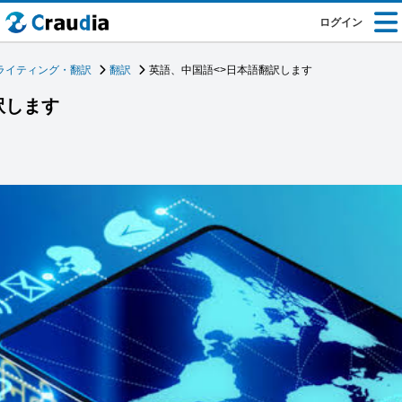
ログイン
ライティング・翻訳
翻訳
英語、中国語<>日本語翻訳します
訳します