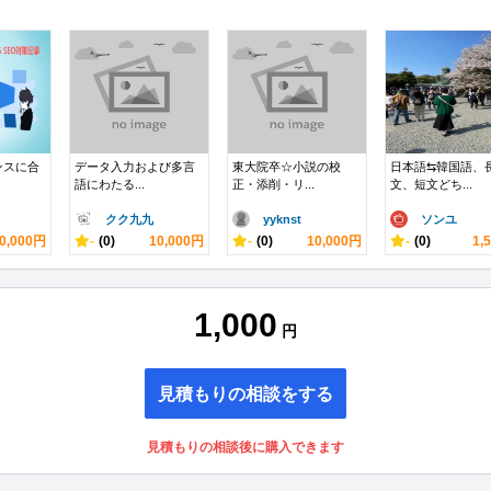
センスに合
データ入力および多言
東大院卒☆小説の校
日本語⇆韓国語、
語にわたる...
正・添削・リ...
文、短文どち...
クク九九
yyknst
ソンユ
0,000円
-
(0)
10,000円
-
(0)
10,000円
-
(0)
1,
1,000
円
見積もりの相談をする
見積もりの相談後に購入できます