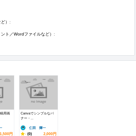
）:

ント／Wordファイルなど）:

投稿用画
Canvaでシンプルなバ
ナー・...
一
仁田 輝一
1,500円
-
(0)
2,000円