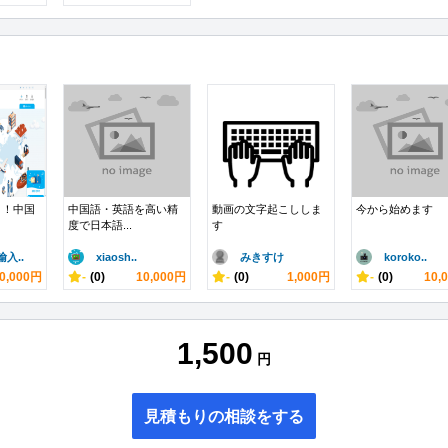
う！中国
中国語・英語を高い精
動画の文字起こししま
今から始めます
度で日本語...
す
入..
xiaosh..
みきすけ
koroko..
0,000円
-
(0)
10,000円
-
(0)
1,000円
-
(0)
10,
1,500
円
見積もりの相談をする