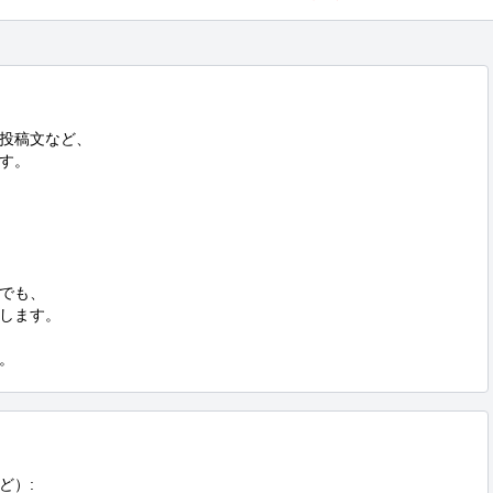
投稿文など、

す。

でも、

します。

。
）:
