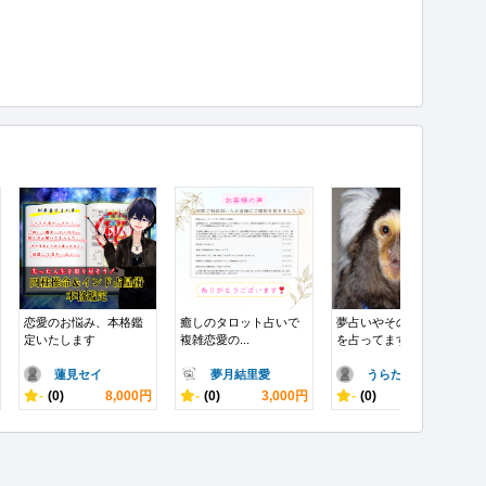
恋愛のお悩み、本格鑑
癒しのタロット占いで
夢占いやその人の人生
定いたします
複雑恋愛の...
を占ってます
蓮見セイ
夢月結里愛
うらたぬき
-
(0)
8,000円
-
(0)
3,000円
-
(0)
10,000円