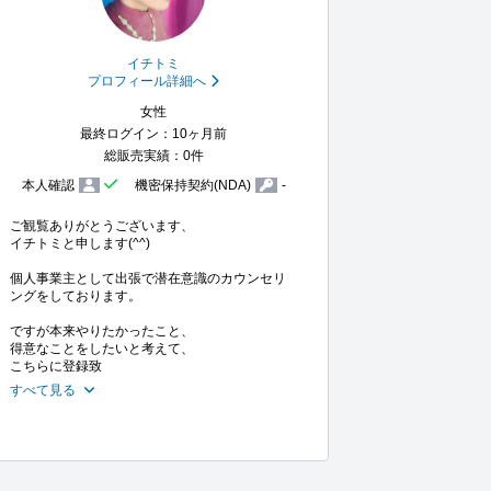
イチトミ
プロフィール詳細へ
女性
最終ログイン：10ヶ月前
総販売実績：0件
本人確認
機密保持契約(NDA)
-
ご観覧ありがとうございます、

イチトミと申します(^^)

個人事業主として出張で潜在意識のカウンセリ
ングをしております。

ですが本来やりたかったこと、

得意なことをしたいと考えて、

こちらに登録致
すべて見る