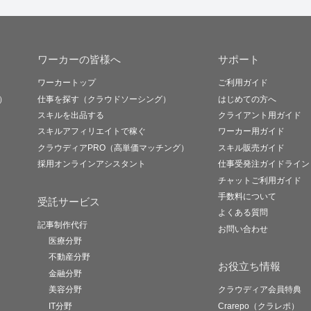
ワーカーの皆様へ
サポート
ワーカートップ
ご利用ガイド
）
仕事を探す（クラウドソーシング）
はじめての方へ
スキルを出品する
クライアント用ガイド
スキルアフィリエイトで稼ぐ
ワーカー用ガイド
クラウディアPRO（高単価マッチング）
スキル販売ガイド
採用オンラインアシスタント
仕事受発注ガイドライン
チャットご利用ガイド
手数料について
受託サービス
よくある質問
記事制作代行
お問い合わせ
医療分野
不動産分野
お役立ち情報
金融分野
美容分野
クラウディア会員特典
IT分野
Crarepo（クラレポ）