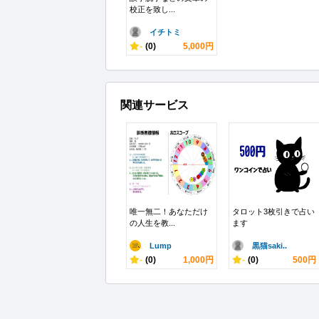
校正を致し...
イチトミ
-
(0)
5,000円
関連サービス
唯一無二！あなただけ
タロット3枚引きで占い
の人生を教...
ます
Lump
黒猫saki..
-
(0)
1,000円
-
(0)
500円