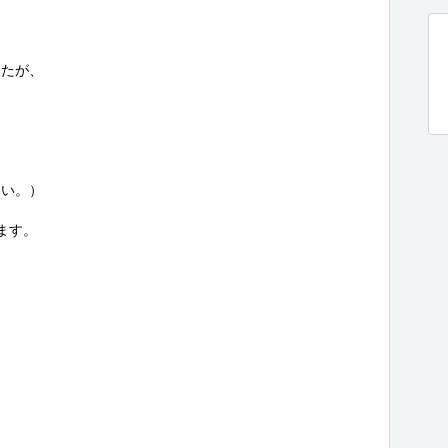
たが、

い。）

す。


