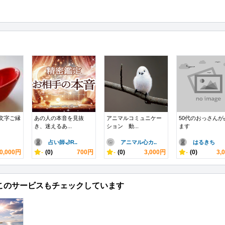
0文字ご縁
あの人の本音を見抜
アニマルコミュニケー
50代のおっさんが
き、迷えるあ...
ション 動...
ます
占い師🌙R..
アニマル心カ..
はるきち
0,000円
-
(0)
700円
-
(0)
3,000円
-
(0)
3,
このサービスもチェックしています