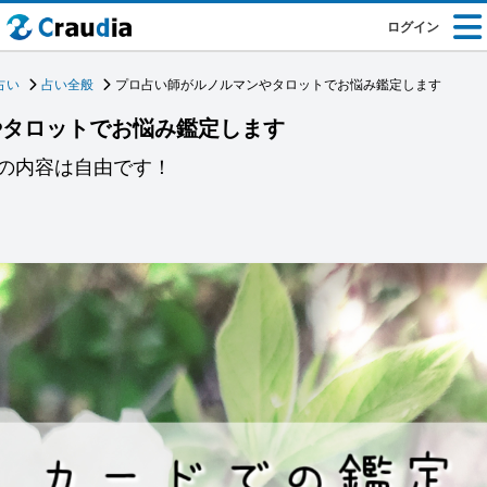
ログイン
占い
占い全般
プロ占い師がルノルマンやタロットでお悩み鑑定します
やタロットでお悩み鑑定します
の内容は自由です！