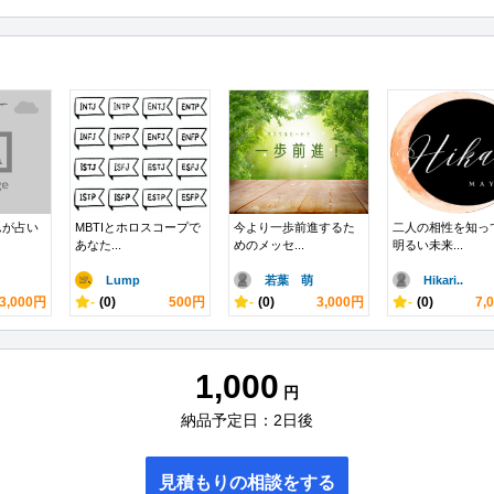
んが占い
MBTIとホロスコープで
今より一歩前進するた
二人の相性を知っ
あなた...
めのメッセ...
明るい未来...
Lump
若葉 萌
Hikari..
3,000円
-
(0)
500円
-
(0)
3,000円
-
(0)
7,
1,000
円
納品予定日：2日後
見積もりの相談をする