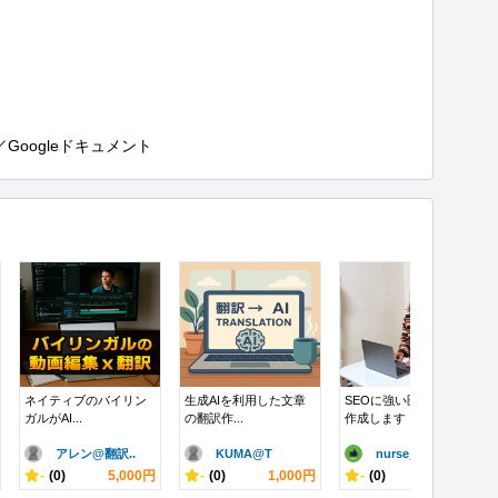
Googleドキュメント
ネイティブのバイリン
生成AIを利用した文章
SEOに強い医療記事を
ガルがAI...
の翻訳作...
作成します
アレン@翻訳..
KUMA@T
nurse_..
-
(0)
5,000円
-
(0)
1,000円
-
(0)
5,000円