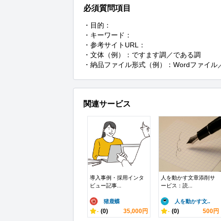
必須質問項目
・目的：

・キーワード：

・参考サイトURL：

・文体（例）：ですます調／である調

・納品ファイル形式（例）：Wordファイル／
関連サービス
導入事例・採用インタ
人を動かす文章添削サ
ビュー記事...
ービス：読...
猪鹿蝶
人を動かす文..
-
(0)
35,000円
-
(0)
500円