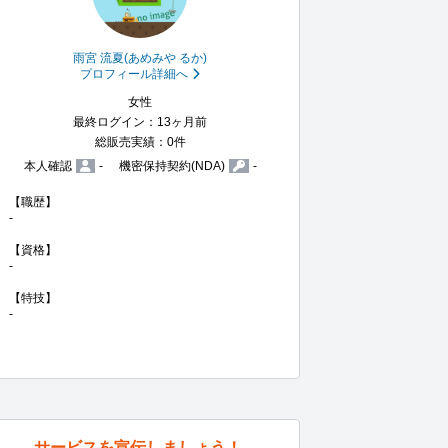
雨宮 流夏(あめみや るか)
プロフィール詳細へ
女性
最終ログイン：13ヶ月前
総販売実績：0件
本人確認
-
機密保持契約(NDA)
-
【職歴】

-

【資格】

-

【特技】

-
サービスを宣伝しましょう！