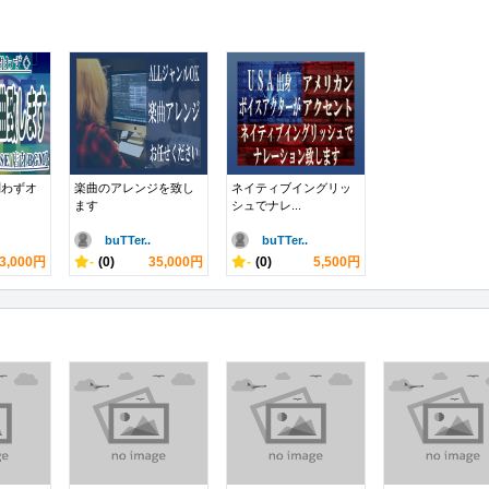
問わずオ
楽曲のアレンジを致し
ネイティブイングリッ
ます
シュでナレ...
buTTer..
buTTer..
3,000円
-
(0)
35,000円
-
(0)
5,500円