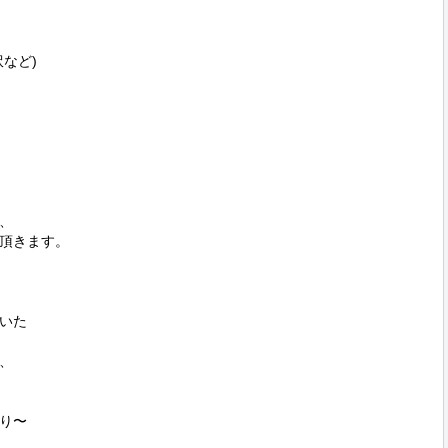
ど)



頂きます。

いた



り〜
