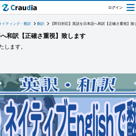
ログイン
ライティング・翻訳
翻訳
【即日対応】英語を日本語へ和訳【正確さ重視】致
語へ和訳【正確さ重視】致します
たします。