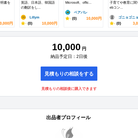
説明書を
英語、日本語、韓国語
Microsoft、offic...
子育てや教育に関
の翻訳をし...
ebコン...
ベアバレ
Lillym
ゴニョゴニョ.
-
(0)
10,000円
0,000円
-
(0)
10,000円
-
(0)
3,
10,000
円
納品予定日：2日後
見積もりの相談をする
見積もりの相談後に購入できます
出品者プロフィール