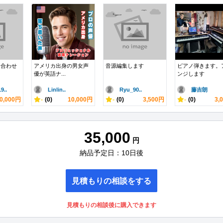
も合わせ
アメリカ出身の男女声
音源編集します
ピアノ弾きます。
優が英語ナ...
ンジします
..
Linlin..
Ryu_90..
藤吉朗
0,000円
-
(0)
10,000円
-
(0)
3,500円
-
(0)
3,
35,000
円
納品予定日：10日後
見積もりの相談をする
見積もりの相談後に購入できます