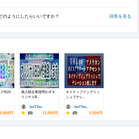
どのようにしたらいいですか？
回答を見る
ング作詞
個人様企業様問わずオ
ネイティブイングリッ
リジナルB...
シュでナレ...
buTTer..
buTTer..
0,000円
-
(0)
33,000円
-
(0)
5,500円