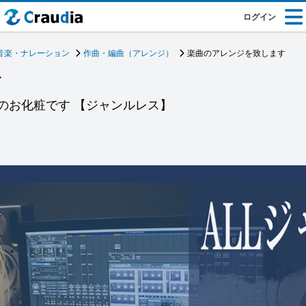
ログイン
音楽・ナレーション
作曲・編曲（アレンジ）
楽曲のアレンジを致します
す
曲のお化粧です 【ジャンルレス】