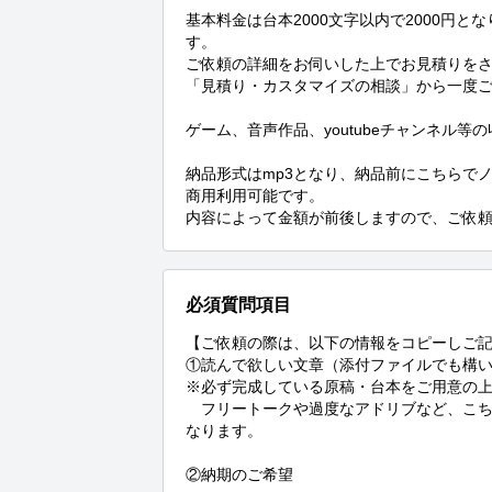
基本料金は台本2000文字以内で2000円と
す。

ご依頼の詳細をお伺いした上でお見積りをさ
「見積り・カスタマイズの相談」から一度ご
ゲーム、音声作品、youtubeチャンネル
納品形式はmp3となり、納品前にこちらでノ
商用利用可能です。

内容によって金額が前後しますので、ご依
必須質問項目
【ご依頼の際は、以下の情報をコピーしご記
①読んで欲しい文章（添付ファイルでも構い
※必ず完成している原稿・台本をご用意の上
　フリートークや過度なアドリブなど、こ
なります。

②納期のご希望
