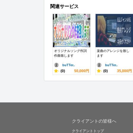
関連サービス
オリジナルソング作詞
楽曲のアレンジを致し
作曲致します
ます
buTTer..
buTTer..
-
(0)
50,000円
-
(0)
35,000円
クライアントの皆様へ
クライアントトップ