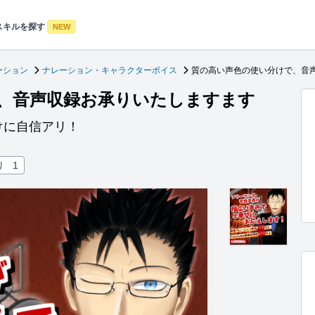
スキルを探す
NEW
ーション
ナレーション・キャラクターボイス
質の高い声色の使い分けで、音
、音声収録お承りいたしますます
けに自信アリ！
り
1