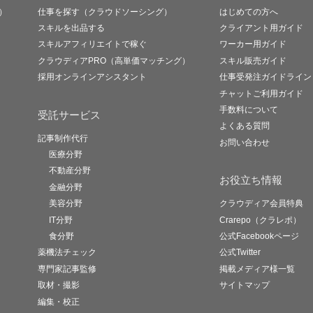
）
仕事を探す（クラウドソーシング）
はじめての方へ
スキルを出品する
クライアント用ガイド
スキルアフィリエイトで稼ぐ
ワーカー用ガイド
クラウディアPRO（高単価マッチング）
スキル販売ガイド
採用オンラインアシスタント
仕事受発注ガイドライン
チャットご利用ガイド
手数料について
受託サービス
よくある質問
記事制作代行
お問い合わせ
医療分野
不動産分野
お役立ち情報
金融分野
美容分野
クラウディア会員特典
IT分野
Crarepo（クラレポ）
食分野
公式Facebookページ
薬機法チェック
公式Twitter
専門家記事監修
掲載メディア様一覧
取材・撮影
サイトマップ
編集・校正