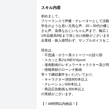
スキル内容
初めまして。

フリーランスで声優・ナレーターとして活動
学生のような若い元気な声、20～30代の
さん声、温厚なおじいちゃん声まで、幅広く
1作品最高8役まで演じ分け経験がございます
企業様・個人様問わず、サンプルボイスをご
現在は、

・不思議・ホラー系ストーリーの語り部

・スカッと系のLINEやVyond

・漫画動画のレギュラーキャラクター及び同
・情報商材のローンチ動画

等々で継続案件をいただいており、

・キャラクター演技800本以上

・ナレーション500本以上

・商品広告動画も300本以上

の実績がございます。

【！48時間以内納品！】
