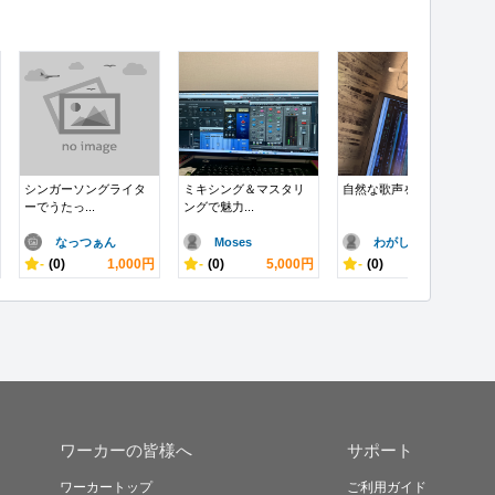
シンガーソングライタ
ミキシング＆マスタリ
自然な歌声を届けます
ーでうたっ...
ングで魅力...
なっつぁん
Moses
わがし
-
(0)
1,000円
-
(0)
5,000円
-
(0)
5,000円
ワーカーの皆様へ
サポート
ワーカートップ
ご利用ガイド