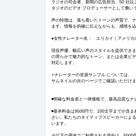
ラジオの司会者、新聞の広告担当、50 社以
タジオのビデオ プロデューサーとして働いて
声の特徴は、落ち着いたトーンの声質で、
ます。情報を的確に伝えながらも、感情を込
●女性ナレーター名：　エリカイ｜アメリカ出
現役声優、幅広い声のスタイルを提供でき
の滑らかで魅力的なトーン、または企業ビ
対応します。

⭐️ナレーターの音源サンプル については、

サムネイルの次のページでご確認いただけま
◾️明確な料金表と一律価格で、最高品質なナ
◾️基本料金は9500円で、100文字まで
さい。私たちのネイティブスピーカーによ
います。  

※以下の用途でご利用される場合は、5000