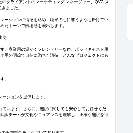
上のクライアントのマーケティング マネージャー、QVC ス
きました。

ナレーションに情感を込め、聴衆の心に響くよう心掛けてい
めたトーンで臨場感を演出します。

身

ます。商業用の温かくフレンドリーな声、ポッドキャスト用
デオ用の明瞭で自信に満ちた演技、どんなプロジェクトにも
す。

レーションを提供します。

が含まれています。さらに、翻訳に関しても安心してお任せくだ
る翻訳チームが文化やニュアンスを理解し、正確な翻訳を行
円の追加料金をいただいております。
