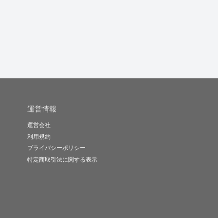
いご要望に...
化・会議音...
ジオド...
cheesy..
Notzan..
紅金糸雀（か..
-
(0)
1,500円
5.0
(1)
5,000円
-
(0)
5,000円
運営情報
運営会社
利用規約
プライバシーポリシー
特定商取引法に関する表示