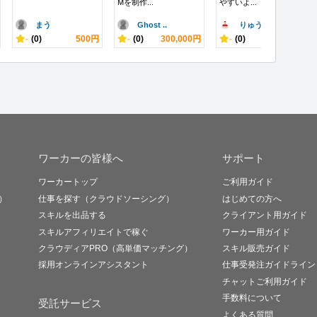
Mを制作...
やすいよ...
まう
Ghost ..
りゅうたろう..
-
(0)
500円
-
(0)
300,000円
-
(0)
10,000円
ワーカーの皆様へ
サポート
ワーカートップ
ご利用ガイド
）
仕事を探す（クラウドソーシング）
はじめての方へ
スキルを出品する
クライアント用ガイド
スキルアフィリエイトで稼ぐ
ワーカー用ガイド
クラウディアPRO（高単価マッチング）
スキル販売ガイド
採用オンラインアシスタント
仕事受発注ガイドライン
チャットご利用ガイド
手数料について
受託サービス
よくある質問