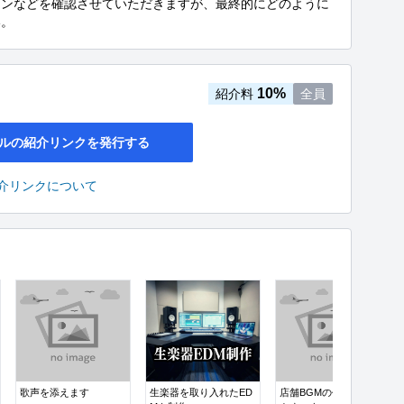
ーンなどを確認させていただきますが、最終的にどのように
い。
10%
紹介料
全員
ルの紹介リンクを発行する
介リンクについて
歌声を添えます
生楽器を取り入れたED
店舗BGMの作成、使い