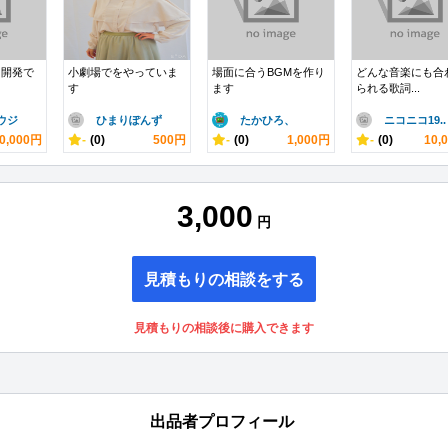
ド開発で
小劇場でをやっていま
場面に合うBGMを作り
どんな音楽にも合
す
ます
られる歌詞...
ウジ
ひまりぽんず
たかひろ、
ニコニコ19..
0,000円
-
(0)
500円
-
(0)
1,000円
-
(0)
10,
3,000
円
見積もりの相談をする
見積もりの相談後に購入できます
出品者プロフィール