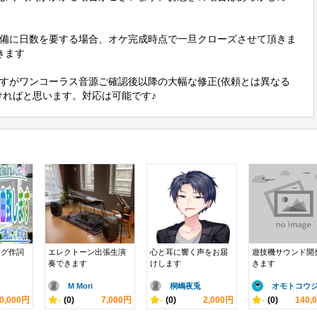
備に日数を要する場合、オケ完成時点で一旦クローズさせて頂きま
ます

すがワンコーラス音源ご確認後以降の大幅な修正(依頼とは異なる
ければと思います。対応は可能です♪
ング作詞
エレクトーン出張生演
心と耳に響く声をお届
遊技機サウンド開
奏できます
けします
きます
M Mori
桐嶋夜兎
オモトコウ
0,000円
-
(0)
7,000円
-
(0)
2,000円
-
(0)
140,