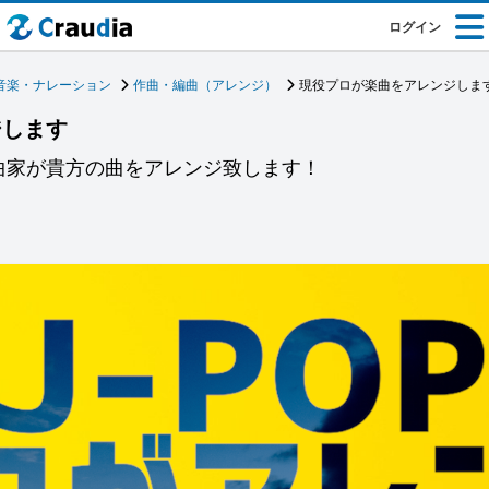
ログイン
音楽・ナレーション
作曲・編曲（アレンジ）
現役プロが楽曲をアレンジしま
ジします
曲家が貴方の曲をアレンジ致します！