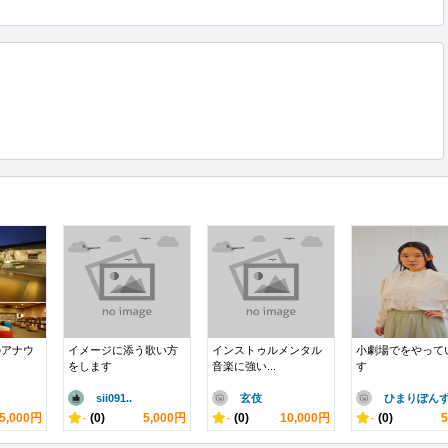
のアナウ
イメージに添う歌い方
インストゥルメンタル
小劇場でをやって
をします
音楽に強い...
す
sii091..
玄伎
ひまりぽん
5,000円
-
(0)
5,000円
-
(0)
10,000円
-
(0)