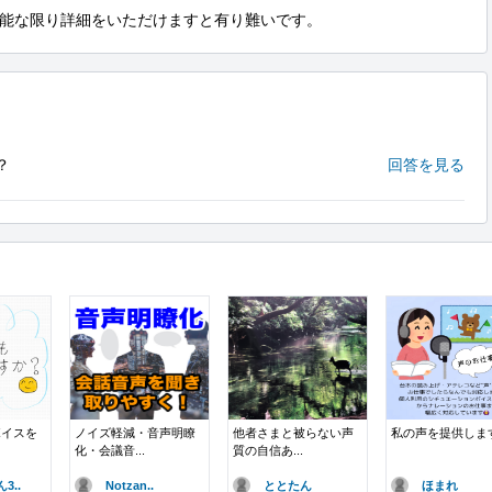
能な限り詳細をいただけますと有り難いです。
？
回答を見る
ボイスを
ノイズ軽減・音声明瞭
他者さまと被らない声
私の声を提供しま
化・会議音...
質の自信あ...
3..
Notzan..
ととたん
ほまれ