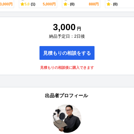
3,000円
5.0
(1)
5,000円
-
(0)
888円
-
(0)
3,000
円
納品予定日：2日後
見積もりの相談をする
見積もりの相談後に購入できます
出品者プロフィール