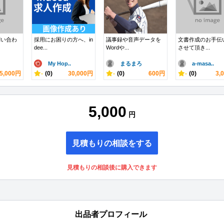
問い合わ
採用にお困りの方へ、in
議事録や音声データを
文書作成のお手伝
dee...
Wordや...
させて頂き...
My Hop..
まるまろ
a-masa..
5,000円
-
(0)
30,000円
-
(0)
600円
-
(0)
3,
5,000
円
見積もりの相談をする
見積もりの相談後に購入できます
出品者プロフィール