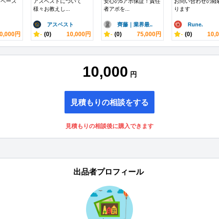
スペース
アスベストについて
安心の5アポ保証！責任
お問い合わせの経
様々お教えし...
者アポを...
ります
アスベスト
齊藤｜業界最..
Rune.
0,000円
-
(0)
10,000円
-
(0)
75,000円
-
(0)
10,
10,000
円
見積もりの相談をする
見積もりの相談後に購入できます
出品者プロフィール