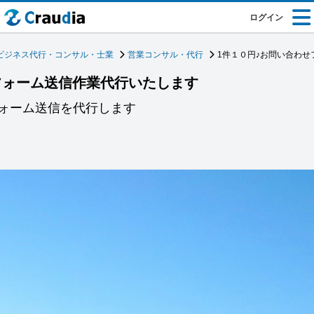
ログイン
ビジネス代行・コンサル・士業
営業コンサル・代行
1件１０円♪お問い合わ
フォーム送信作業代行いたします
ォーム送信を代行します