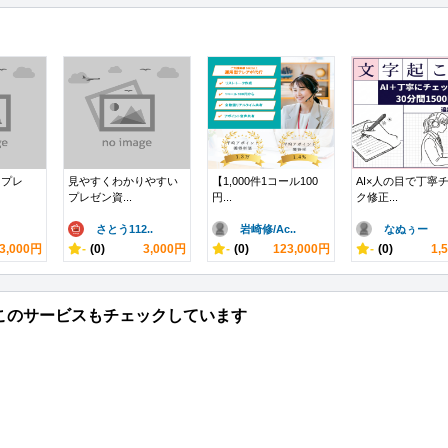
にてプレ
見やすくわかりやすい
【1,000件1コール100
AI×人の目で丁寧
プレゼン資...
円...
ク修正...
さとう112..
岩崎修/Ac..
なぬぅー
3,000円
-
(0)
3,000円
-
(0)
123,000円
-
(0)
1,
このサービスもチェックしています