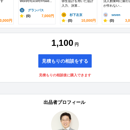
ます
WordやExcelやPowe...
弥生会計を用いた会計
法人創業時に銀行
入力、決算...
が作れない...
グランパス
杉下左京
seven
-
(0)
7,000円
0,000円
-
(0)
10,000円
-
(0)
3,
1,100
円
見積もりの相談をする
見積もりの相談後に購入できます
出品者プロフィール