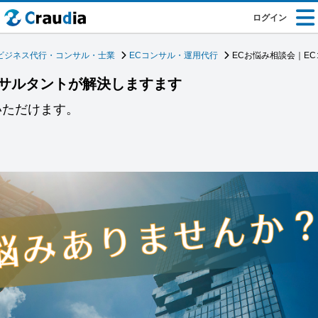
ログイン
ビジネス代行・コンサル・士業
ECコンサル・運用代行
ECお悩み相談会｜E
ンサルタントが解決しますます
いただけます。