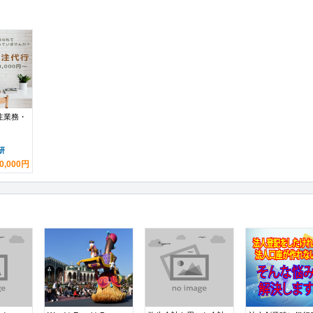
注業務・
研
0,000円