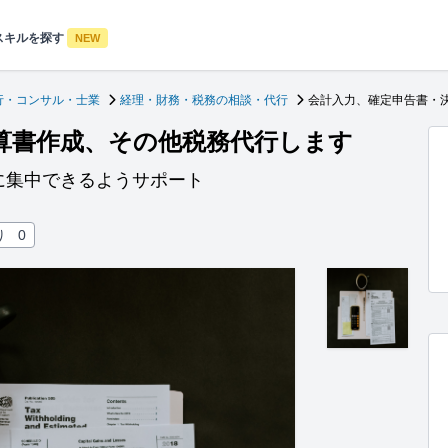
スキルを探す
NEW
行・コンサル・士業
経理・財務・税務の相談・代行
会計入力、確定申告書・
算書作成、その他税務代行します
に集中できるようサポート
り
0