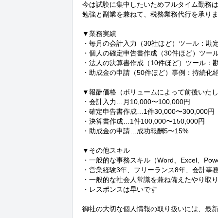
今は試験に集中したいためフルタイム勤務は
勉強と副業を兼ねて、税務業務代行を承りま
▼業務実績

・毎月の会計入力（30社ほど）ツール：勘定奉行
・個人の確定申告書作成（30件ほど）ツール
・法人の決算書作成（10件ほど）ツール：勘
・助成金の申請（50件ほど）事例：持続化給付
▼報酬価格（ボリュームによって前後いたし
・会計入力…月10,000〜100,000円

・確定申告書作成…1件30,000〜300,000円

・決算書作成…1件100,000〜150,000円

・助成金の申請…成功報酬5〜15%

▼その他スキル

・一般的な事務スキル（Word、Excel、PowerP
・営業経験3年、フリーランス8年、会計事務
・一般的な社会人常識を兼ね備えたやり取り
・レスポンスは早いです

御社の大切な個人情報の取り扱いには、最