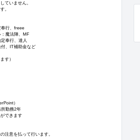
していません。

す。

、freee

：魔法陣、MF

定奉行、達人

、IT補助金など

ます）

oint）

所勤務2年

ができます

新の注意を払って行います。