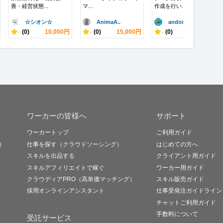
善・経営状態...
マ...
作成を行い...
☆シオン☆
AnimaA..
andoin..
-
(0)
10,000円
-
(0)
15,000円
-
(0)
55,000円
ワーカーの皆様へ
サポート
ワーカートップ
ご利用ガイド
）
仕事を探す（クラウドソーシング）
はじめての方へ
スキルを出品する
クライアント用ガイド
スキルアフィリエイトで稼ぐ
ワーカー用ガイド
クラウディアPRO（高単価マッチング）
スキル販売ガイド
採用オンラインアシスタント
仕事受発注ガイドライン
チャットご利用ガイド
手数料について
受託サービス