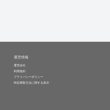
c...
力には自信...
ルE...
ア
x アツシ ..
いりこ
Kazuki..
-
(0)
2,000円
-
(0)
5,000円
-
(0)
50,000円
運営情報
運営会社
利用規約
プライバシーポリシー
特定商取引法に関する表示