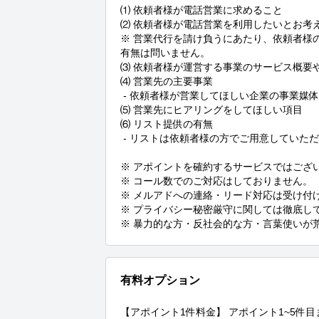
⑴ 依頼者様が電話営業に求めること

⑵ 依頼者様が電話営業を利用したいとお考え
※ 営業代行を請け負うにあたり、依頼者様
有無は問いません。

⑶ 依頼者様が運営する事業のサービス概要や
⑷ 営業先の主要事業

 - 依頼者様が営業してほしい企業の事業媒体は何になるか

⑸ 営業先にヒアリングをしてほしい項目

⑹ リスト提供の有無

 - リストは依頼者様の方でご用意していただけるのか

※ アポイントを確約するサービスではござ
※ コール数でのご対応はしておりません。

※ メルアドへの連絡・リード対応は受け付
※ プライバシー秘密厳守に関しては徹底し
※ 暴力的な方・反社会的な方・言葉使いが
有料オプション
【アポイント1件料金】 アポイント1~5件