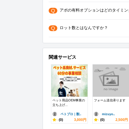
Q
アポの有料オプションはどのタイミン
Q
ロット数とはなんですか？
関連サービス
ペット用品OEM事業の
フォーム送信承ります
立ち上げ...
ペトプロ｜獣..
mizuyo..
-
(0)
3,000円
-
(0)
2,500円