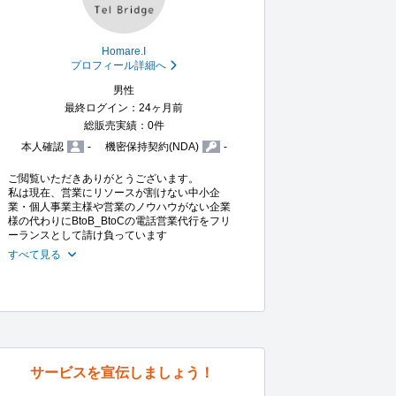
Homare.I
プロフィール詳細へ
男性
最終ログイン：24ヶ月前
総販売実績：0件
本人確認
-
機密保持契約(NDA)
-
ご閲覧いただきありがとうございます。

私は現在、営業にリソースが割けない中小企
業・個人事業主様や営業のノウハウがない企業
様の代わりにBtoB_BtoCの電話営業代行をフリ
ーランスとして請け負っています
すべて見る
サービスを宣伝しましょう！