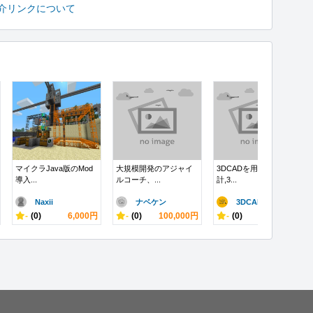
介リンクについて
マイクラJava版のMod
大規模開発のアジャイ
3DCADを用いた機械設
導入...
ルコーチ、...
計,3...
Naxii
ナベケン
3DCAD ..
-
(0)
6,000円
-
(0)
100,000円
-
(0)
3,000円