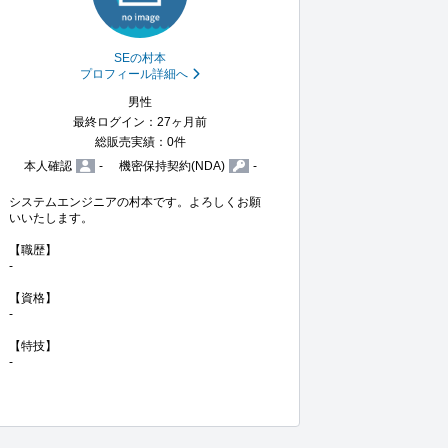
SEの村本
プロフィール詳細へ
男性
最終ログイン：27ヶ月前
総販売実績：0件
本人確認
-
機密保持契約(NDA)
-
システムエンジニアの村本です。よろしくお願
いいたします。

【職歴】

-

【資格】

-

【特技】

-