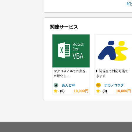
紹
関連サービス
マクロやVBAで作業を
IT関係全て対応可能で
自動化し...
きます
あんど28
ナカノコウタ
-
(0)
10,000円
-
(0)
10,000円