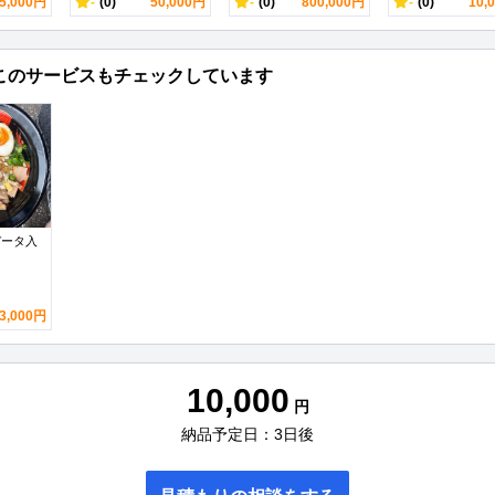
5,000円
-
(0)
50,000円
-
(0)
800,000円
-
(0)
10,
このサービスもチェックしています
データ入
3,000円
10,000
円
納品予定日：3日後