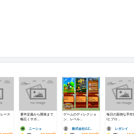
トレース
要件定義から開発まで
ゲームのディレクショ
毎日の面倒な手作
幅広くサポ...
ン、レベル...
Iとプロ...
ニーシェ
株式会社GZ..
レガシイ