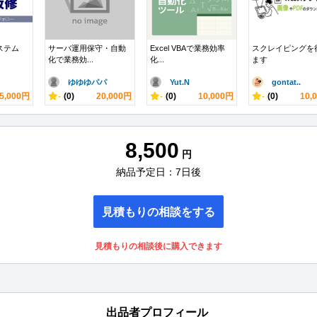
システム
サーバ運用保守・自動
Excel VBAで業務効率
スクレイピングを
化で業務効...
化...
ます
ゆゆゆパパ
Yut.N
gontat..
5,000円
-
(0)
20,000円
-
(0)
10,000円
-
(0)
10,
8,500
円
納品予定日：7日後
見積もりの相談をする
見積もりの相談後に購入できます
出品者プロフィール