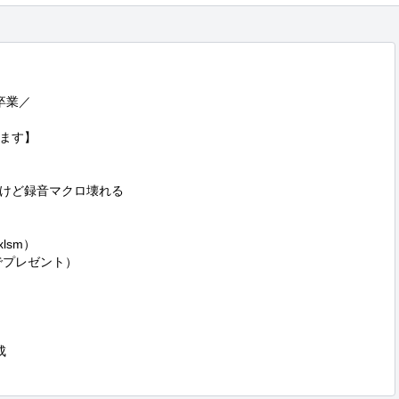
業／

ます】

けど録音マクロ壊れる

lsm）

でプレゼント）


