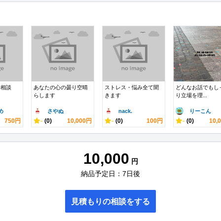
や相談
あなたの心の曇り空晴
ストレス・悩み全て聞
どんなお話でもし
らします
きます
り立場を理...
め
さやぬ
nack.
りーこん
750円
-
(0)
10,000円
-
(0)
100円
-
(0)
10,
10,000
円
納品予定日：7日後
見積もりの相談をする