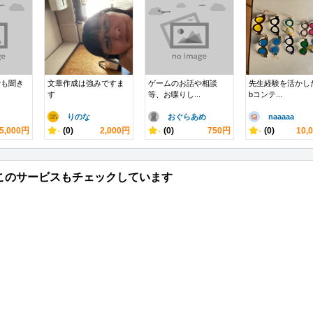
でも聞き
文章作成は強みですま
ゲームのお話や相談
先生経験を活かし
す
等、お喋りし...
bコンテ...
りのな
おぐらあめ
naaaaa
5,000円
-
(0)
2,000円
-
(0)
750円
-
(0)
10,
このサービスもチェックしています