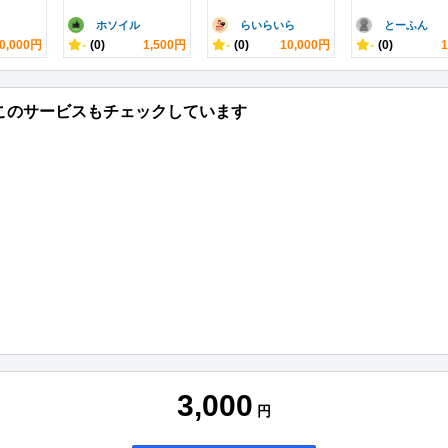
ホソイル
らいらいら
とーふん
0,000円
-
(0)
1,500円
-
(0)
10,000円
-
(0)
このサービスもチェックしています
3,000
円