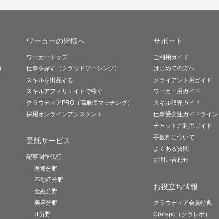
ワーカーの皆様へ
サポート
ワーカートップ
ご利用ガイド
）
仕事を探す（クラウドソーシング）
はじめての方へ
スキルを出品する
クライアント用ガイド
スキルアフィリエイトで稼ぐ
ワーカー用ガイド
クラウディアPRO（高単価マッチング）
スキル販売ガイド
採用オンラインアシスタント
仕事受発注ガイドライン
チャットご利用ガイド
手数料について
受託サービス
よくある質問
記事制作代行
お問い合わせ
医療分野
不動産分野
お役立ち情報
金融分野
美容分野
クラウディア会員特典
IT分野
Crarepo（クラレポ）