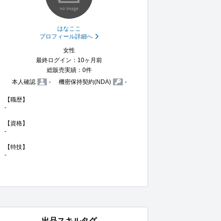
はなここ
プロフィール詳細へ
女性
最終ログイン：10ヶ月前
総販売実績：0件
本人確認
-
機密保持契約(NDA)
-
【職歴】

-

【資格】

-

【特技】

-
出品スキルタグ