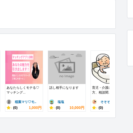
あなたらしくモテる♡
話し相手になります
育児・介護にお疲れの
マッチング...
方、相談聞...
稲葉マリ♡モ..
塩塩
そそそそそ
-
(0)
1,000円
-
(0)
10,000円
-
(0)
1,000円