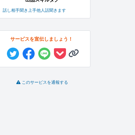
話し相手
聞き上手
他人
話聞きます
サービスを宣伝しましょう！
このサービスを通報する
数をこなしてきた実体
あなたの心に寄り添い
あなたの悩みをとこと
験を元にお...
ます
ん聞きます
きききききり..
くまのすけ
あ〜にゃにゃ
-
(0)
3,000円
-
(0)
1,000円
-
(0)
3,500円