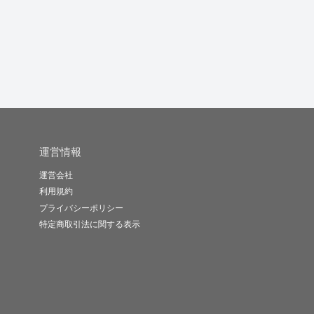
HARUMA..
葉音
りのな
-
(0)
2,000円
-
(0)
10,000円
-
(0)
2,000円
運営情報
運営会社
利用規約
プライバシーポリシー
特定商取引法に関する表示