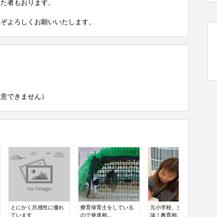
た者もおります。

うぞよろしくお願いいたします。
用意できません）
とにかく共感性に優れ
療育保育士をしている
元小学校、支援学校教
ています
ので発達相...
諭！教育相...