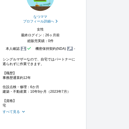
なつママ
プロフィール詳細へ
女性
最終ログイン：26ヶ月前
総販売実績：0件
本人確認
機密保持契約(NDA)
-
シングルマザーなので、自宅ではパートナーに
遮られずに作業できます。

【職歴】

事務歴通算約12年

住設点検・修理：6か月

建築・不動産業：10年9か月（2023年7月）

【資格】

宅
すべて見る