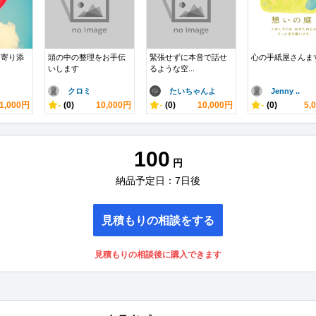
に寄り添
頭の中の整理をお手伝
緊張せずに本音で話せ
心の手紙屋さんま
いします
るような空...
クロミ
たいちゃんよ
Jenny ..
1,000円
-
(0)
10,000円
-
(0)
10,000円
-
(0)
5,
100
円
納品予定日：7日後
見積もりの相談をする
見積もりの相談後に購入できます