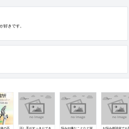
が好きです。

と体の不
話し手がすっきりでき
悩みや嫌なことなど何
お悩み相談何でも