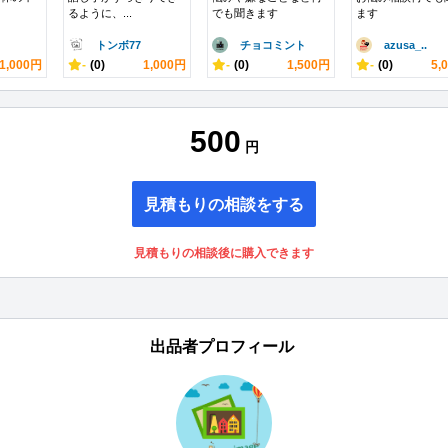
るように、...
でも聞きます
ます
トンボ77
チョコミント
azusa_..
1,000円
-
(0)
1,000円
-
(0)
1,500円
-
(0)
5,
500
円
見積もりの相談をする
見積もりの相談後に購入できます
出品者プロフィール