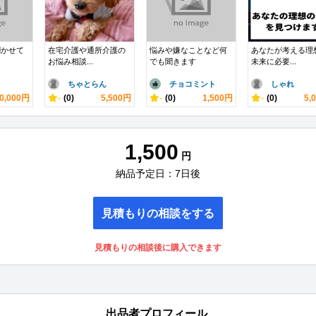
聞かせて
在宅介護や通所介護の
悩みや嫌なことなど何
あなたが考える理
お悩み相談...
でも聞きます
未来に必要...
ちゃとらん
チョコミント
しゃれ
0,000円
-
(0)
5,500円
-
(0)
1,500円
-
(0)
5,
1,500
円
納品予定日：7日後
見積もりの相談をする
見積もりの相談後に購入できます
出品者プロフィール