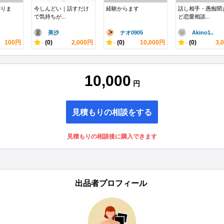
守りま
今しんどい｜話すだけ
経験からます
話し相手・愚痴聞
で気持ちが...
ど恋愛相談...
美沙
ナオ0905
Akino1..
100円
-
(0)
2,000円
-
(0)
10,000円
-
(0)
3,
10,000
円
見積もりの相談をする
見積もりの相談後に購入できます
出品者プロフィール