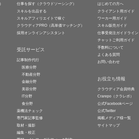
）
仕事を探す（クラウドソーシング）
はじめての方へ
スキルを出品する
クライアント用ガイド
スキルアフィリエイトで稼ぐ
ワーカー用ガイド
クラウディアPRO（高単価マッチング）
スキル販売ガイド
採用オンラインアシスタント
仕事受発注ガイドライン
チャットご利用ガイド
手数料について
受託サービス
よくある質問
記事制作代行
お問い合わせ
医療分野
不動産分野
お役立ち情報
金融分野
美容分野
クラウディア会員特典
IT分野
Crarepo（クラレポ）
食分野
公式Facebookページ
薬機法チェック
公式Twitter
専門家記事監修
掲載メディア様一覧
取材・撮影
サイトマップ
編集・校正