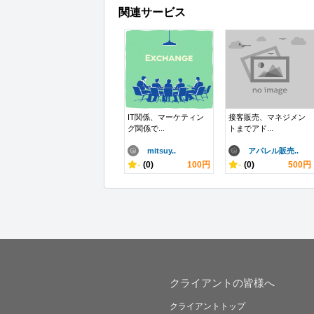
関連サービス
IT関係、マーケティン
接客販売、マネジメン
グ関係で...
トまでアド...
mitsuy..
アパレル販売..
-
(0)
100円
-
(0)
500円
クライアントの皆様へ
クライアントトップ