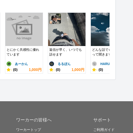
とにかく共感性に優れ
返信が早く、いつでも
どんな話でも親身にな
ています
話せます
って聞きます
あーかん
るるぽん
HARUMA..
-
(0)
1,000円
-
(0)
1,000円
-
(0)
3,000円
ワーカーの皆様へ
サポート
ワーカートップ
ご利用ガイド