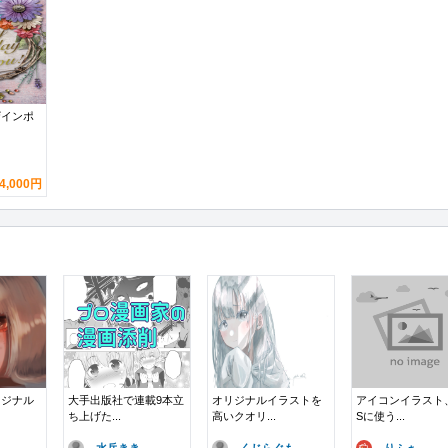
ザインポ
4,000円
リジナル
大手出版社で連載9本立
オリジナルイラストを
アイコンイラスト
ち上げた...
高いクオリ...
Sに使う...
水兵きき
くじらぐも
りふぁ