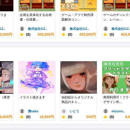
プリま
企画を具体化する企画
ゲーム・アプリ制作課
ゲームのディレク
書・仕様書...
題解決コン...
ン、レベル...
Z..
株式会社GZ..
株式会社GZ..
株式会社GZ.
0,000円
-
(0)
400,000円
-
(0)
400,000円
-
(0)
800,
で（厚塗
イラスト描きます
似顔絵からオリジナル
商用利用可！フラ
商品のキャ...
デザイン作...
溯saku
いとう
mizuno..
6,000円
-
(0)
10,000円
-
(0)
500円
-
(0)
8,