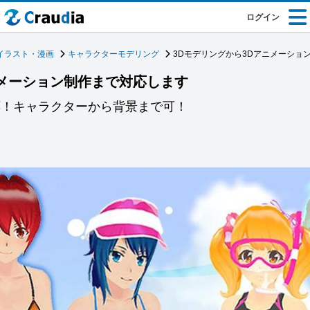
ログイン
イラスト・漫画
キャラクターモデリング
3Dモデリングから3Dアニメーショ
ニメーション制作まで対応します
応！キャラクターから背景まで可！