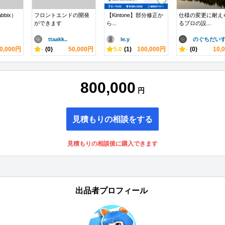
bix）
フロントエンドの開発
【Kintone】部分修正か
仕様の変更に耐え
ができます
ら...
るプロの設...
ttaakk..
le.y
のぐちだいす.
0,000円
-
(0)
50,000円
5.0
(1)
100,000円
-
(0)
10,
800,000
円
見積もりの相談をする
見積もりの相談後に購入できます
出品者プロフィール