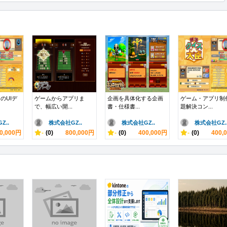
のUIデ
ゲームからアプリま
企画を具体化する企画
ゲーム・アプリ制
で、幅広い開...
書・仕様書...
題解決コン...
Z..
株式会社GZ..
株式会社GZ..
株式会社GZ.
0,000円
-
(0)
800,000円
-
(0)
400,000円
-
(0)
400,