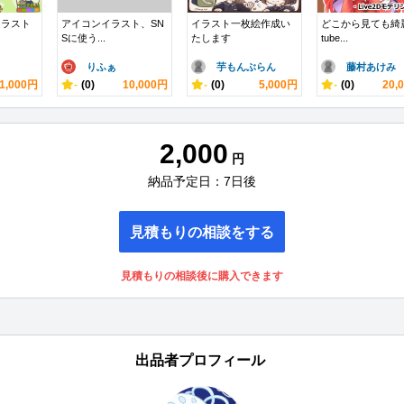
イラスト
アイコンイラスト、SN
イラスト一枚絵作成い
どこから見ても綺
Sに使う...
たします
tube...
りふぁ
芋もんぶらん
藤村あけみ
1,000円
-
(0)
10,000円
-
(0)
5,000円
-
(0)
20,
2,000
円
納品予定日：7日後
見積もりの相談をする
見積もりの相談後に購入できます
出品者プロフィール