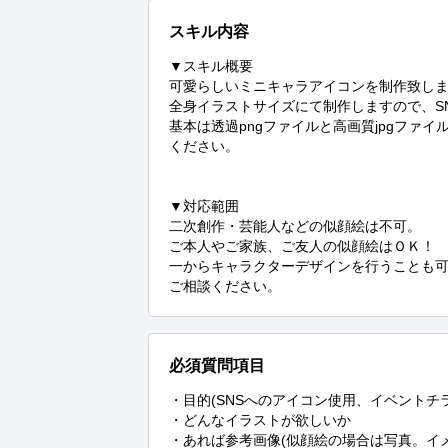
スキル内容
▼スキル概要

可愛らしいミニキャラアイコンを制作致しま
全身イラストサイズにて制作しますので、S
基本は透過pngファイルと高画質jpgファ
ください。

▼対応範囲

二次創作・芸能人などの似顔絵は不可。

ご本人やご家族、ご友人の似顔絵はＯＫ！

一からキャラクターデザインを行うことも
ご相談ください。
必須質問項目
・目的(SNSへのアイコン使用、イベントチ
・どんなイラストが欲しいか

・あれば参考画像(似顔絵の場合は写真。イ