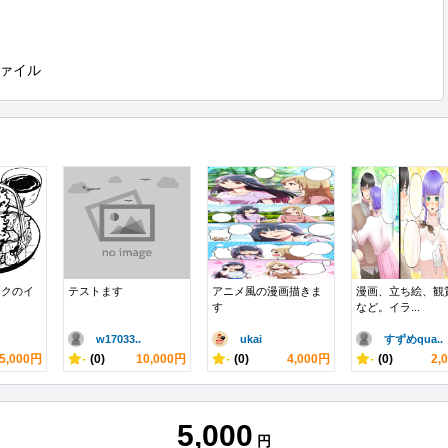
ァイル
ンクのイ
テストます
アニメ風の漫画描きま
漫画、立ち絵、観
す
など。イラ...
w17033..
ukai
すずめqua..
5,000円
-
(0)
10,000円
-
(0)
4,000円
-
(0)
2,
5,000
円