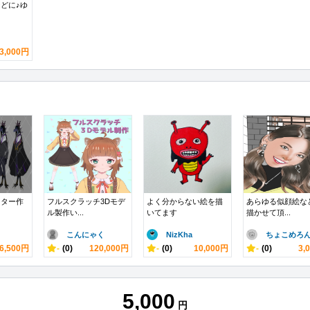
どに♪ゆ
3,000円
クター作
フルスクラッチ3Dモデ
よく分からない絵を描
あらゆる似顔絵な
ル製作い...
いてます
描かせて頂...
こんにゃく
NizKha
ちょこめろ
6,500円
-
(0)
120,000円
-
(0)
10,000円
-
(0)
3,
5,000
円