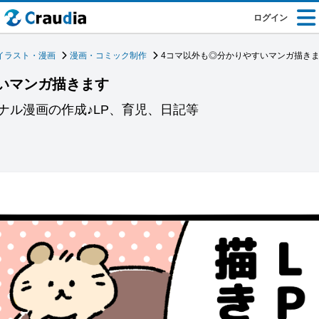
ログイン
イラスト・漫画
漫画・コミック制作
4コマ以外も◎分かりやすいマンガ描き
いマンガ描きます
ナル漫画の作成♪LP、育児、日記等