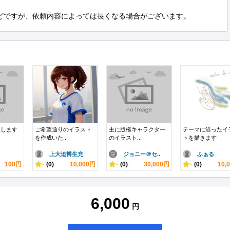
どですが、依頼内容によっては長くなる場合がございます。
版します
ご希望通りのイラスト
主に版権キャラクター
テーマに沿ったイ
を作成いた...
のイラスト...
トを描きます
上大迫博生充
ジョニー＠セ..
ふぁる
100円
-
(0)
10,000円
-
(0)
30,000円
-
(0)
10,
6,000
円